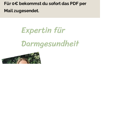
Für 0€ bekommst du sofort das PDF per
Mail zugesendet.
Expertin für
Darmgesundheit
Marieke
Beneke
Als
Darmgesundheitsberaterin
und
ganzheitliche Gesundheits- und
Ernährungsberaterin
helfe ich Menschen
dabei, eine neue Sichtweise auf ihre
Verdauungsbeschwerden zu geben.