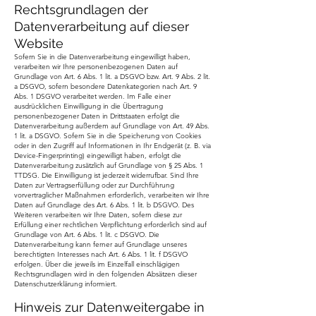
Rechtsgrundlagen der
Datenverarbeitung auf dieser
Website
Sofern Sie in die Datenverarbeitung eingewilligt haben,
verarbeiten wir Ihre personenbezogenen Daten auf
Grundlage von Art. 6 Abs. 1 lit. a DSGVO bzw. Art. 9 Abs. 2 lit.
a DSGVO, sofern besondere Datenkategorien nach Art. 9
Abs. 1 DSGVO verarbeitet werden. Im Falle einer
ausdrücklichen Einwilligung in die Übertragung
personenbezogener Daten in Drittstaaten erfolgt die
Datenverarbeitung außerdem auf Grundlage von Art. 49 Abs.
1 lit. a DSGVO. Sofern Sie in die Speicherung von Cookies
oder in den Zugriff auf Informationen in Ihr Endgerät (z. B. via
Device-Fingerprinting) eingewilligt haben, erfolgt die
Datenverarbeitung zusätzlich auf Grundlage von § 25 Abs. 1
TTDSG. Die Einwilligung ist jederzeit widerrufbar. Sind Ihre
Daten zur Vertragserfüllung oder zur Durchführung
vorvertraglicher Maßnahmen erforderlich, verarbeiten wir Ihre
Daten auf Grundlage des Art. 6 Abs. 1 lit. b DSGVO. Des
Weiteren verarbeiten wir Ihre Daten, sofern diese zur
Erfüllung einer rechtlichen Verpflichtung erforderlich sind auf
Grundlage von Art. 6 Abs. 1 lit. c DSGVO. Die
Datenverarbeitung kann ferner auf Grundlage unseres
berechtigten Interesses nach Art. 6 Abs. 1 lit. f DSGVO
erfolgen. Über die jeweils im Einzelfall einschlägigen
Rechtsgrundlagen wird in den folgenden Absätzen dieser
Datenschutzerklärung informiert.
Hinweis zur Datenweitergabe in