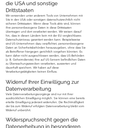
die USA und sonstige
Drittstaaten
Wir verwenden unter anderem Tools von Unternehmen mit
Sitz in den USA oder sonstigen datenschutzrechtlich nicht
sicheren Drittstaaten. Wenn diese Tools aktiv sind, können
Ihre personenbezogene Daten in diese Drittstaaten
übertragen und do
r
t verarbeitet werden. Wir weisen darauf
hin, dass in diesen Ländern kein mit der EU vergleichbares
Datenschutzniveau garantiert werden kann. Beispielsweise
sind US-Unternehmen dazu verpflichtet, personenbezogene
Daten an Sicherheitsbehörden herauszugeben, ohne dass Sie
als Betroffener hiergegen gerichtlich vorgehen könnten. Es
kann daher nicht ausgeschlossen werden, dass US-Behörden
(z. B. Geheimdienste) Ihre auf US-Servern befindlichen Daten
zu Überwachungszwecken
verarbeiten, auswerten und
dauerhaft speichern. Wir haben auf diese
Verarbeitungstätigkeiten keinen Einfluss.
Widerruf I
hrer Einwilligung zur
Datenverarbeitung
Viele Datenverarbeitungsvorgänge sind nur mit Ihrer
ausdrücklichen Einwilligung möglich. Sie können eine bereits
erteilte Einwilligung jederzeit widerrufen. Die Rechtmäßigkeit
der bis zum Widerruf erfolgten Datenverarbeitung bleibt vom
Widerruf unberührt.
Widerspruchsrecht gegen die
Datenerhebung in besonderen