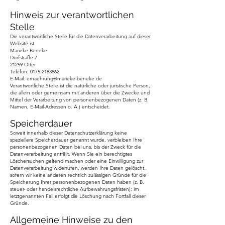
Hinweis zur verantwortlichen
Stelle
Die verantwortliche Stelle für die Datenverarbeitung auf dieser
Website ist:
Marieke Beneke
Dorfstraße 7
21259 Otter
Telefon:
0175 2183862
E-Mail: ernaehrung@marieke-beneke.de
Verantwortliche Stelle ist die natürliche oder juristische Person,
die allein oder gemeinsam mit anderen über die Zwecke und
Mittel der Verarbeitung von personenbezogenen Daten (z. B.
Namen, E-Mail-Adressen o. Ä.) entscheidet.
Speicherdauer
Soweit innerhalb dieser Datenschutzerklärung keine
speziellere Speicherdauer genannt wurde, verbleiben Ihre
personenbezogenen Daten bei uns, bis der Zweck für die
Datenverarbeitung entfällt. Wenn Sie ein berechtigtes
Löschersuchen geltend machen oder eine Einwilligung zur
Datenverarbeitung widerrufen, werden Ihre Daten gelöscht,
sofern wir keine anderen rechtlich zulässigen Gründe für die
Speicherung Ihrer personenbezogenen Daten haben (z. B.
steuer- oder handelsrechtliche Aufbewahrungsfristen); im
letztgenannten Fall erfolgt die Löschung nach Fortfall dieser
Gründe.
Allgemeine Hinweise zu den