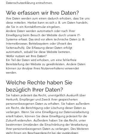
Datenschutzerklärung entnehmen.
Wie erfassen wir Ihre Daten?
Ihre Daten werden zum einen dadurch erhoben, dass Sie uns
diese mitteilen. Hierbei kann es sich z. B. um Daten handeln,
die Sie in ein Kontaktformular eingeben.
Andere Daten werden automatisch oder nach Ihrer
Einwilligung beim Besuch der Website durch unsere IT-
Systeme erfasst. Das sind vor allem technische Daten (z. B.
Internetbrowser, Betriebssystem oder Uhrzeit des
Seitenaufrufs). Die Erfassung dieser Daten erfolgt
automatisch, sobald Sie di
ese Website betreten.
Wofür nutzen wir Ihre Daten?
Ein Teil der Daten wird erhoben, um eine fehlerfreie
Bereitstellung der Website zu gewährleisten. Andere Daten
können zur Analyse Ihres Nutzerverhaltens verwendet
werden.
Welche Rechte haben Sie
bezüglich Ihrer Daten?
Sie haben jederzeit das Recht, unentgeltlich Auskunft über
Herkunft, Empfänger und Zweck Ihrer gespeicherten
personenbezogenen Daten zu erhalten. Sie haben außerdem
ein Recht, die Berichtigung oder Löschung dieser Daten zu
verlangen. Wenn Sie eine Einwilligung zur Datenverarbeitung
erteilt haben, können Sie diese Einwilligung jederzeit für die
Zukunft widerrufen. Außerdem haben Sie das Recht, unter
bestimmten Umständen die Einschränkung der Verarbeitung
Ihrer personenbezogenen Daten zu verlangen. Des Weiteren
steht Ihnen ein Beschwerderecht bei der zuständigen