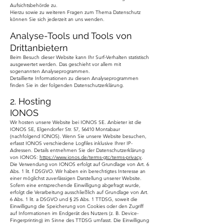
Aufsichtsbehörde zu.
Hierzu sowie zu weiteren Fragen zum Thema Datenschutz
können Sie sich jederzeit an uns wenden.
Analyse-Tools und Tools von
Dritt­anbietern
Beim Besuch dieser Website kann Ihr Surf-Verhalten statistisch
ausgewertet werden. Das geschieht vor allem mit
sogenannten Analyseprogrammen.
Detaillierte Informationen zu diesen Analyseprogrammen
finden Sie in der folgenden Datenschutzerklärung.
2. Hosting
IONOS
Wir hosten unsere Website bei IONOS SE. Anbieter ist die
IONOS SE, Elgendorfer Str. 57, 56410 Montabaur
(nachfolgend IONOS). Wenn Sie unsere Website besuchen,
erfasst IONOS verschiedene Logfiles inklusive Ihrer IP-
Adressen. Details entnehmen Sie der Datenschutzerklärung
von IONOS:
https://www.ionos.de/terms-gtc/terms-privacy
.
Die Verwendung von IONOS erfolgt auf Grundlage von Art. 6
Abs. 1 lit. f DSGVO. Wir haben ein berechtigtes Interesse an
einer möglichst zuverlässigen Darstellung unserer Website.
Sofern eine entsprechende Einwilligung abgefragt wurde,
erfolgt die Verarbeitung ausschließlich auf Grundlage von Art.
6 Abs. 1 lit. a DSGVO und § 25 Abs. 1 TTDSG, soweit die
Einwilligung die Speicherung von Cookies oder den Zugriff
auf Informationen im Endgerät des Nutzers (z. B. Device-
Fingerprinting) im Sinne des TTDSG umfasst. Die Einwilligung