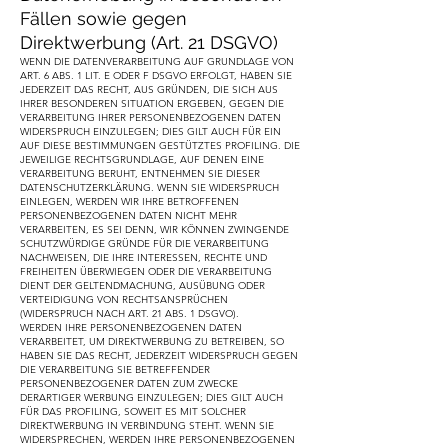
Fällen sowie gegen
Direktwerbung (Art. 21 DSGVO)
WENN DIE DATENVERARBEITUNG AUF GRUNDLAGE VON
ART. 6 ABS. 1 LIT. E ODER F DSGVO ERFOLGT, HABEN SIE
JEDERZEIT DAS RECHT, AUS GRÜNDEN, DIE SICH AUS
IHRER BESONDEREN SITUATION ERGEBEN, GEGEN DIE
VERARBEITUNG IHRER PERSONENBEZOGENEN DATEN
WIDERSPRUCH EINZULEGEN; DIES GILT AUCH FÜR EIN
AUF DIESE BESTIMMUNGEN GESTÜTZTES PROFILING. DIE
JEWEILIGE RECHTSGRUNDLAGE, AUF DENEN EINE
VERARBEITUNG BERUHT, ENTNEHMEN SIE DIESER
DATENSCHUTZERKLÄRUNG. WENN SIE WIDERSPRUCH
EINLEGEN, WERDEN WIR IHRE BETROFFENEN
PERSONENBEZOGENEN DATEN NICHT MEHR
VERARBEITEN, ES SEI DENN, WIR KÖNNEN ZWINGENDE
SCHUTZWÜRDIGE GRÜNDE FÜR DIE VERARBEITUNG
NACHWEISEN, DIE IHRE INTERESSEN, RECHTE UND
FREIHEITEN ÜBERWIEGEN ODER DIE VERARBEITUNG
DIENT DER GELTENDMACHUNG, AUSÜBUNG ODER
VERTEIDIGUNG VON RECHTSANSPRÜCHEN
(WIDERSPRUCH NACH ART. 21 ABS. 1 DSGVO).
WERDEN IHRE PERSONENBEZOGENEN DATEN
VERARBEITET, UM DIREKTWERBUNG ZU BETREIBEN, SO
HABEN SIE DAS RECHT, JEDERZEIT WIDERSPRUCH GEGEN
DIE VERARBEITUNG SIE BETREFFENDER
PERSONENBEZOGENER DATEN ZUM ZWECKE
DERARTIGER WERBUNG EINZULEGEN; DIES GILT AUCH
FÜR DAS PROFILING, SOWEIT ES MIT SOLCHER
DIREKTWERBUNG IN VERBINDUNG STEHT. WENN SIE
WIDERSPRECHEN, WERDEN IHRE PERSONENBEZOGENEN