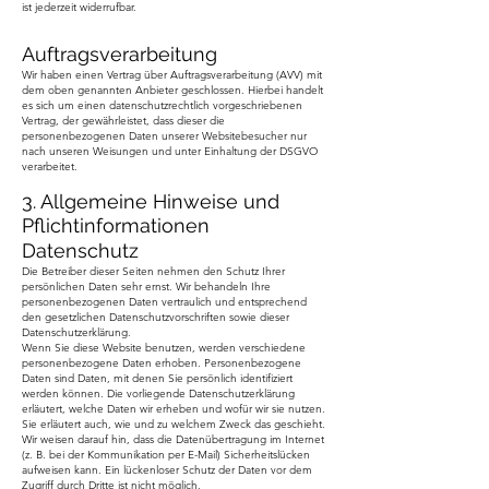
ist jederzeit widerrufbar.
Auftragsverarbeitung
Wir haben einen Vertrag über Auftragsverarbeitung (AVV) mit
dem oben genannten Anbieter geschlossen. Hierbei handelt
es sich um einen datenschutzrechtlich vorgeschriebenen
Vertrag, der gewährleistet, dass dieser die
personenbezogenen Daten unserer Websitebesucher nur
nach unseren Weisungen und unter Einhaltung der DSGVO
verarbeitet.
3. Allgemeine Hinweise und
Pflicht­informationen
Datenschutz
Die Betreiber dieser Seiten nehmen den Schutz Ihrer
persönlichen Daten sehr ernst. Wir behandeln Ihre
personenbezogenen Daten vertraulich und entsprechend
den gesetzlichen Datenschutzvorschriften sowie dieser
Datenschutzerklärung.
Wenn Sie diese Website benutzen, werden verschiedene
personenbezogene Daten erhoben. Personenbezogene
Daten sind Daten, mit denen Sie persönlich identifiziert
werden können. Die vorliegende Datenschutzerklärung
erläutert, welche Daten wir erheben und wofür wir sie nutzen.
Sie erläutert auch, wie und zu welchem Zweck das geschieht.
Wir weisen darauf hin, dass die Datenübertragung im Internet
(z. B. bei der Kommunikation per E-Mail) Sicherheitslücken
aufweisen kann. Ein lückenloser Schutz der Daten vor dem
Zugriff durch Dritte ist nicht möglich.