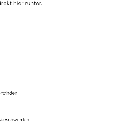
rekt hier runter.
berwinden
gsbeschwerden